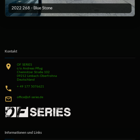
2022 268 - Blue Stone
Kontakt
OF SERIES
c/o Andreas Pflug
Chemnitzer Straße 102
09212 Limbach-Oberfrohna
Deutschland
+ 49 177 5076621
office@of-series.de
Informationen und Links