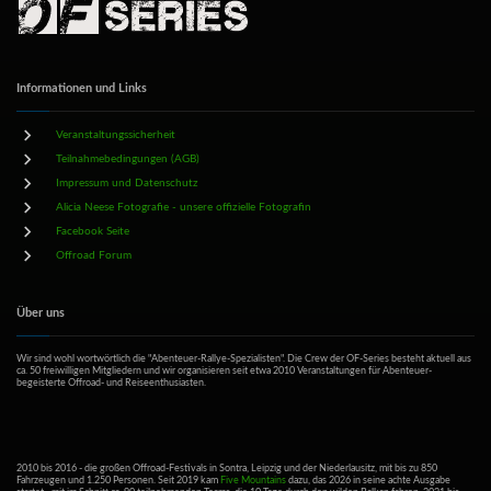
Informationen und Links
Veranstaltungssicherheit
Teilnahmebedingungen (AGB)
Impressum und Datenschutz
Alicia Neese Fotografie - unsere offizielle Fotografin
Facebook Seite
Offroad Forum
Über uns
Wir sind wohl wortwörtlich die "Abenteuer-Rallye-Spezialisten". Die Crew der OF-Series besteht aktuell aus
ca. 50 freiwilligen Mitgliedern und wir organisieren seit etwa 2010 Veranstaltungen für Abenteuer-
begeisterte Offroad- und Reiseenthusiasten.
2010 bis 2016 - die großen Offroad-Festivals in Sontra, Leipzig und der Niederlausitz, mit bis zu 850
Fahrzeugen und 1.250 Personen. Seit 2019 kam
Five Mountains
dazu, das 2026 in seine achte Ausgabe