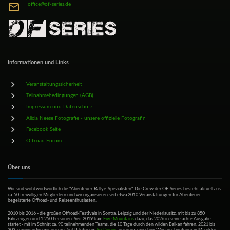
office@of-series.de
Informationen und Links
Veranstaltungssicherheit
Teilnahmebedingungen (AGB)
Impressum und Datenschutz
Alicia Neese Fotografie - unsere offizielle Fotografin
Facebook Seite
Offroad Forum
Über uns
Wir sind wohl wortwörtlich die "Abenteuer-Rallye-Spezialisten". Die Crew der OF-Series besteht aktuell aus
ca. 50 freiwilligen Mitgliedern und wir organisieren seit etwa 2010 Veranstaltungen für Abenteuer-
begeisterte Offroad- und Reiseenthusiasten.
2010 bis 2016 - die großen Offroad-Festivals in Sontra, Leipzig und der Niederlausitz, mit bis zu 850
Fahrzeugen und 1.250 Personen. Seit 2019 kam
Five Mountains
dazu, das 2026 in seine achte Ausgabe
startet - mit im Schnitt ca. 90 teilnehmenden Teams, die 10 Tage durch den wilden Balkan fahren. 2021 bis