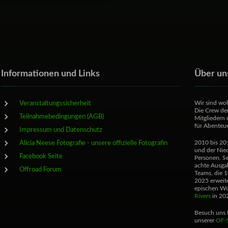
Informationen und Links
Über un
Veranstaltungssicherheit
Wir sind woh
Die Crew der
Teilnahmebedingungen (AGB)
Mitgliedern 
für Abenteue
Impressum und Datenschutz
Alicia Neese Fotografie - unsere offizielle Fotografin
2010 bis 201
und der Nied
Facebook Seite
Personen. S
achte Ausgab
Offroad Forum
Teams, die 1
2025 erweite
epischen Wü
Rivers
in 202
Besuch uns f
unserer
OF-