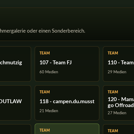
ehmergalerie oder einen Sonderbereich.
TEAM
TEAM
schmutzig
107 - Team FJ
110 - Team
60 Medien
29 Medien
TEAM
TEAM
120 - Mama
m OUTLAW
118 - campen.du.musst
go Offroad
21 Medien
27 Medien
TEAM
TEAM