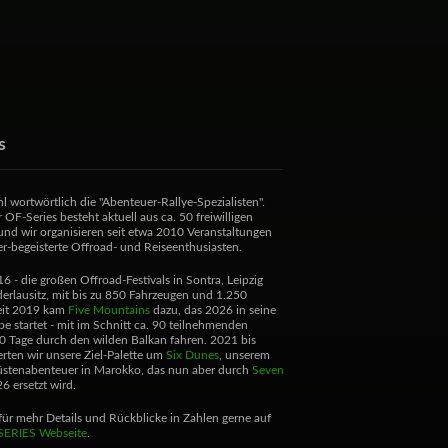
s
l wortwörtlich die "Abenteuer-Rallye-Spezialisten".
 OF-Series besteht aktuell aus ca. 50 freiwilligen
und wir organisieren seit etwa 2010 Veranstaltungen
r-begeisterte Offroad- und Reiseenthusiasten.
6 - die großen Offroad-Festivals in Sontra, Leipzig
erlausitz, mit bis zu 850 Fahrzeugen und 1.250
eit 2019 kam
Five Mountains
dazu, das 2026 in seine
e startet - mit im Schnitt ca. 90 teilnehmenden
0 Tage durch den wilden Balkan fahren. 2021 bis
rten wir unsere Ziel-Palette um
Six Dunes
, unserem
stenabenteuer in Marokko, das nun aber durch
Seven
6 ersetzt wird.
ür mehr Details und Rückblicke in Zahlen gerne auf
SERIES Webseite
.