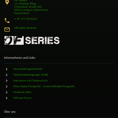
OF SERIES
c/o Andreas Pflug
Chemnitzer Straße 102
09212 Limbach-Oberfrohna
Deutschland
+ 49 177 5076621
office@of-series.de
Informationen und Links
Veranstaltungssicherheit
Teilnahmebedingungen (AGB)
Impressum und Datenschutz
Alicia Neese Fotografie - unsere offizielle Fotografin
Facebook Seite
Offroad Forum
Über uns